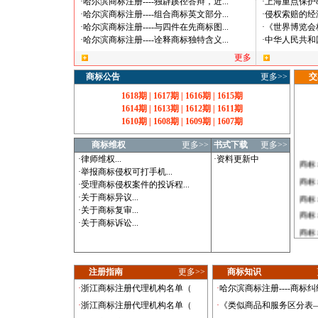
·
哈尔滨商标注册----独辟蹊径答辩，近
...
·
上海重点保护
·
贝多
·
哈尔滨商标注册----组合商标英文部分
...
·
侵权索赔的经
·
哈尔滨商标注册----与四件在先商标图
...
·
《世界博览会
·
哈尔滨商标注册----诠释商标独特含义
...
·
中华人民共和
更多
商标公告
更多>>
交
1618期
|
1617期
|
1616期
|
1615期
1614期
|
1613期
|
1612期
|
1611期
1610期
|
1608期
|
1609期
|
1607期
商标维权
更多>>
书式下载
更多>>
·
律师维权
...
·
资料更新中
商标
·
举报商标侵权可打手机
...
商标
·
受理商标侵权案件的投诉程
...
商标
·
关于商标异议
...
·
关于商标复审
...
商标
·
关于商标诉讼
...
商标
商标
商标
注册指南
更多>>
商标知识
商标
·
浙江商标注册代理机构名单（
·
哈尔滨商标注册----商标纠
商标
·
浙江商标注册代理机构名单（
·
《类似商品和服务区分表
商标