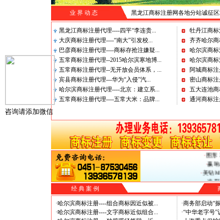
业 界 动 态
黑龙江商标注册网各地分站诚征区域合作,招商
黑龙江商标注册代理----四平“李连贵
...
牡丹江商标注
大庆商标注册代理----“南大”引发校
...
齐齐哈尔商
巴彦商标注册代理----商标存抢注嫌疑
...
哈尔滨商标注
五常商标注册代理--2015哈尔滨寒地博
...
哈尔滨商标
五常商标注册代理--无开放会员体系，
...
阿城商标注
宾县商标注册代理---华为“入侵”汽
...
密山商标注
哈尔滨商标注册代理----北京：建立系
...
五大连池商
五常商标注册代理----五常大米：品牌
...
通河商标注
咨询请添加微信
·
图形
·
图形
·
粟香
·
图形
·
赢响
·
美钻M
·
米厨
·
HUA
经 典 案 例
·
爱豆
·
哈尔滨商标注册----组合商标因近似被
...
·
商务部启动“
·
好尚客H
·
哈尔滨商标注册----文字商标近似组合
...
·
“中华老字号
·
格拉