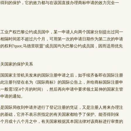
伸得到的保护，它的效力都与在该国直接办理商标申请的效力完全一
业产权巴黎公约成员国中，某一申请人向两个国家分别提出过同一
请相隔时间若不超过六个月，可用第一次的申请日期作为第二次的申请
的权利?quot;马德里联盟"成员国均为巴黎公约成员国，因而适用优先
有关国家的保护关系
国家主管机关发来的国际注册申请之后，如手续齐备即在国际注册
将此注册刊登在名为《国际商标》的国际公告上，并给商标国际注册申
一般需3至4个月的时间），然后再向申请中要求领土延伸的国家主管
伸申请的通知。
国际局收到申请并进行了登记注册的凭证，又是注册人将来办理注
项的基础，它并不表示所指定的有关国家都给予了保护。能否得到保
二个月或十八个月之中，有关国家根据其本国法律对该商标进行审查的