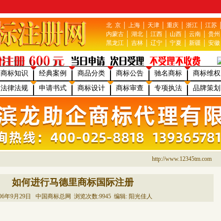
北 京
│
上海
│
天津
│
重庆
│
浙江
│
江苏
内蒙古
│
湖北
│
江西
│
山西
│
云南
│
贵州
黑龙江
│
吉林
│
辽宁
│
宁夏
│
新疆
│
安徽
商标知识
经典案例
商品分类
商标公告
驰名商标
商标维权
法律法规
申请书式
商标设计
商标审查
专项执法
品牌策划
http://www.12345tm.com
如何进行马德里商标国际注册
006年9月29日 中国商标总网 浏览次数:
9945 编辑: 阳光佳人