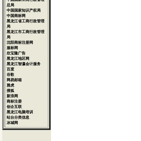
商标注册公司
总局
专利代理公司
中国国家知识产权局
香港公司登记
中国商标网
国内公司登记
黑龙江省工商行政管理
版权登记代理
局
网站建设推广
黑龙江市工商行政管理
企业形象策划
...
局
沈阳商标注册网
服标网
欣宝隆广告
黑龙江地区网
黑龙江智瀛会计服务
百度
谷歌
网易邮箱
雅虎
搜狐
新浪网
商标注册
创企互联
黑龙江电脑培训
站台分类信息
冰城网