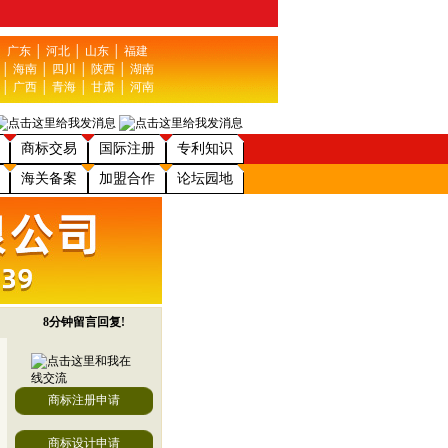
│
广东
│
河北
│
山东
│
福建
│
海南
│
四川
│
陕西
│
湖南
│
广西
│
青海
│
甘肃
│
河南
商标交易
国际注册
专利知识
海关备案
加盟合作
论坛园地
8分钟留言回复!
商标注册申请
商标设计申请