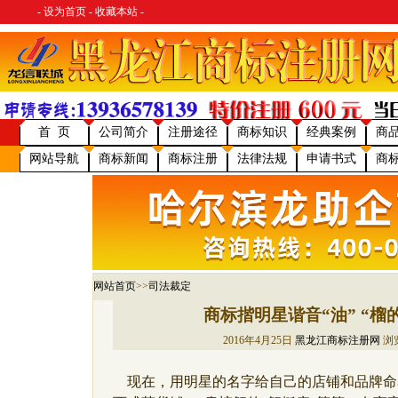
-
设为首页
-
收藏本站
-
首 页
公司简介
注册途径
商标知识
经典案例
商
网站导航
商标新闻
商标注册
法律法规
申请书式
商
网站首页
>>
司法裁定
商标揩明星谐音“油” “榴
2016年4月25日
黑龙江商标注册网
浏
现在，用明星的名字给自己的店铺和品牌命